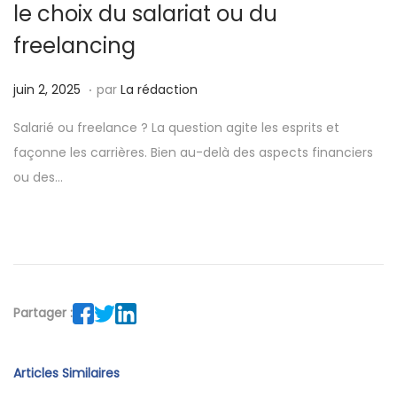
le choix du salariat ou du
freelancing
.
P
j
juin 2, 2025
par
La rédaction
u
u
Salarié ou freelance ? La question agite les esprits et
b
i
façonne les carrières. Bien au-delà des aspects financiers
l
n
ou des…
i
1
é
6
l
,
e
2
0
2
Partager :
5
Articles Similaires